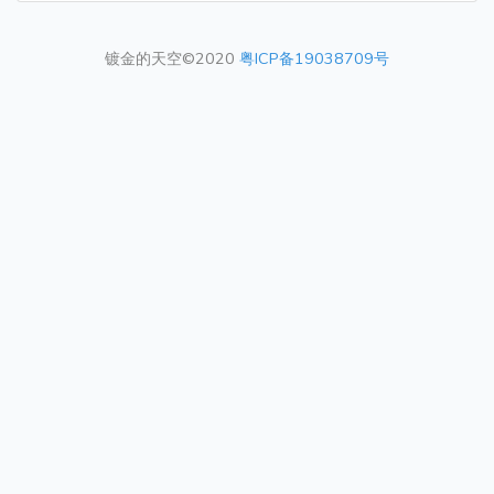
镀金的天空©2020
粤ICP备19038709号