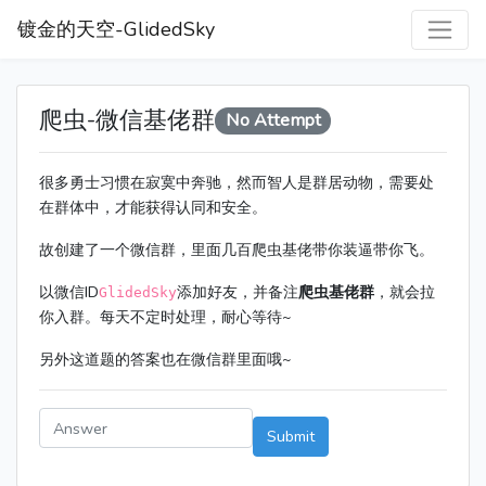
镀金的天空-GlidedSky
爬虫-微信基佬群
No Attempt
很多勇士习惯在寂寞中奔驰，然而智人是群居动物，需要处
在群体中，才能获得认同和安全。
故创建了一个微信群，里面几百爬虫基佬带你装逼带你飞。
以微信ID
添加好友，并备注
爬虫基佬群
，就会拉
GlidedSky
你入群。每天不定时处理，耐心等待~
另外这道题的答案也在微信群里面哦~
Submit